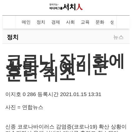
메인
정치
경제
사회
교육
문화
생활
지
정치
뉴스
코로나 장기화에
상반기 예비군
훈련 취소
이지호
0
286
등록시간 2021.01.15 13:31
사진 = 연합뉴스
신종 코로나바이러스 감염증(코로나19) 확산 상황이