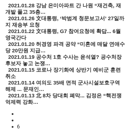
2021.01.28
강남 은미아파트 간 나원 “재건축, 재
개발 풀고 35층…
2021.01.26
文대통령, ‘박범계 청문보고서’ 27일까
지 재송부 요청
2021.01.22
文대통령, G7 참여요청에 확답... 6월
영국간다
2021.01.20
허경영 파격 공약 “미혼에 매달 연애수
당 20만원 지급…
2021.01.19
공수처 1호 수사는 윤석열? 공수처장
후보자 놓고 논쟁…
2021.01.15
코로나 장기화에 상반기 예비군 훈련
취소
2021.01.14
여의도 35배 면적 군사시설보호구역
해제 ... 문재인…
2021.01.13
北 8차 당대회 폐막... 김정은 “핵전쟁
억제력 강화…
6