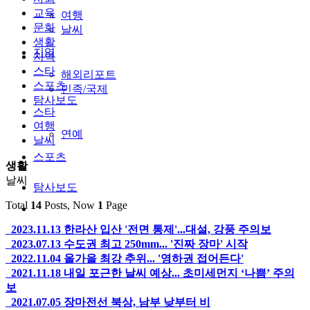
교육
여행
문화
날씨
생활
지역
지역
스타
해외리포트
스포츠
민족/국제
탐사보도
스타
여행
연예
날씨
스포츠
생활
날씨
탐사보도
Total
14
Posts, Now
1
Page
2023.11.13
한라산 입산 '전면 통제'...대설, 강풍 주의보
2023.07.13
수도권 최고 250mm... '진짜 장마' 시작
2022.11.04
올가을 최강 추위... '영하권 접어든다'
2021.11.18
내일 포근한 날씨 예상... 초미세먼지 ‘나쁨’ 주의
보
2021.07.05
장마전선 북상, 남부 낮부터 비