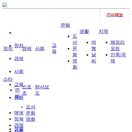
기사제보
문화
생활
지역
도
서
여
해외리
교
정치
정치
경제
사회
문
행
포트
육
화
날
민족/국
경제
영
씨
제
화
사회
스타
교육
스포
탐사보
연
츠
도
예
문화
도서
메인
문화
정치
영화
경제
생활
사회