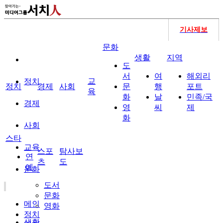
기사제보
문화
생활
지역
도
서
여
해외리
교
정치
정치
경제
사회
문
행
포트
육
화
날
민족/국
경제
영
씨
제
화
사회
스타
교육
스포
탐사보
연
츠
도
예
문화
도서
문화
메인
영화
정치
생활