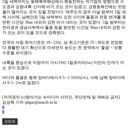
5일 새벽까지는 동해북부해상에서 북동진하는 저기압의 영향으로 수
도권과 강원내륙·산지에 비가 오는 곳이 있겠고, 강원동해안에는 빗방
울이 떨어지는 곳이 있을 전망이다. 제주도의 경우 이날 밤부터 5일 새
벽 사이에, 남해안은 5일 새벽부터 오전 사이에 돌풍과 천둥·번개를 동
반한 시간당 30㎜ 내외의 강한 비가 내리는 곳이 있겠다. 5일 밤부터는
전라권과 경남서부에서 돌풍 등을 동반한 시간당 30㎜ 내외의 강한 비
가 오는 곳이 있을 것으로 관측된다.
전국의 아침 최저기온은 19∼23도, 낮 최고기온은 25∼30도로 전망됐
다.원활한 대기 확산으로 미세먼지 농도는 전 권역에서 '좋음'∼'보통'
수준을 보이겠다.
내륙을 중심으로 아침까지 가시거리 1킬로미터(㎞) 미만의 안개가 끼
는 곳이 있겠다.
바다의 물결은 동해 앞바다에서 0.5∼1.5미터(ｍ), 서해·남해 앞바다에
서 0.5∼2ｍ로 일겠다.
[저작권자 (c)찾아가는 뉴미디어 서치인, 무단전재 및 재배포 금지]
김성혁 기자 tjdgur@search-in.kr
0
0
프린트