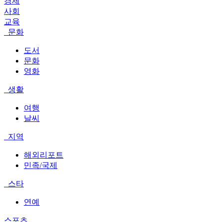
경제
사회
교육
문화
도서
문화
영화
생활
여행
날씨
지역
해외리포트
민족/국제
스타
연예
스포츠