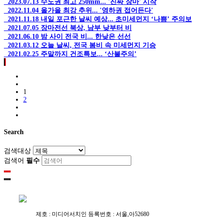
2023.07.13
수도권 최고 250mm... '진짜 장마' 시작
2022.11.04
올가을 최강 추위... '영하권 접어든다'
2021.11.18
내일 포근한 날씨 예상... 초미세먼지 ‘나쁨’ 주의보
2021.07.05
장마전선 북상, 남부 낮부터 비
2021.06.10
밤 사이 전국 비... 한낮은 선선
2021.03.12
오늘 날씨, 전국 봄비 속 미세먼지 기승
2021.02.25
주말까지 건조특보... ‘산불주의’
1
2
Search
검색대상
검색어
필수
제호 : 미디어서치인
등록번호 : 서울,아52680