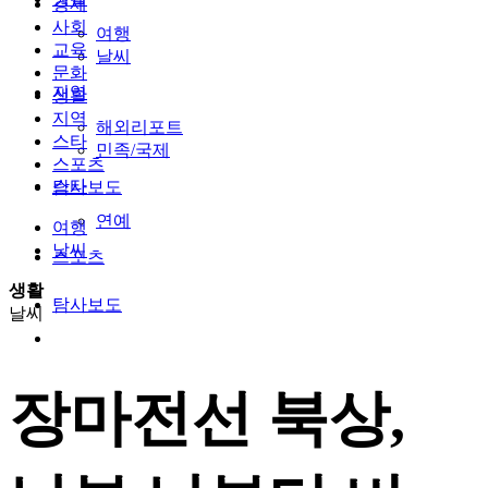
경제
사회
여행
교육
날씨
문화
지역
생활
지역
해외리포트
스타
민족/국제
스포츠
스타
탐사보도
연예
여행
날씨
스포츠
생활
탐사보도
날씨
장마전선 북상,